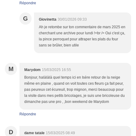
Répondre
G
Giovinetta
30/01/2026 09:33
Ah je retombe sur ton commentaire de mars 2025 en
cherchant une archive pour lundi !<br /> Oui c'est ça,
la pince perroquet pour attraper les plats du four
sans se brûler, bien utile
M
Marydom
15/03/2025 16:55
Bonjour, halàlàlà quel temps ici en Isère retour de la neige
même en plaine , quand on voit toutes ces fleurs ça fait peur,
pas peureux cet écureuil, trop mignon, merci beaucoup pour
la visite dans mes petits bricolages, je suis une bricoleuse du
dimanche pas une pro , ,bon weekend de Marydom
Répondre
D
dame tatale
15/03/2025 08:49