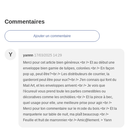
Commentaires
Ajouter un commentaire
Y
yannn
17/03/2025 14:29
Merci pour cet article bien généreux.<br /> Et au début une
enveloppe bien garnie de tulipes, colorées.<br /> En façon
pop up, peut être?<br /> Les distributeurs de courrier, la
garderont peut être pour eux?<br /> J'en connais qui font du
Mail Art, et les enveloppes arrivent.<br /> Je vois que
l'écureuil vous prend toute les parties comestibles ou
décoratives comme les orchidées.<br /> Et la pince à bec,
quel usage pour elle, une meilleure prise pour agir.<br />
Merci pour ton commentaire sur le m:ode du bois.<br /> Et la
marqueterie sur table de nuit, ma plaît beaucoup.<br />
Feuille et fruit de marronnier.<br /> Amic@lement. > Yann