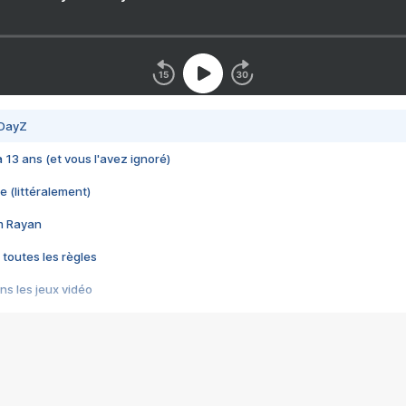
 DayZ
 a 13 ans (et vous l'avez ignoré)
e (littéralement)
im Rayan
 toutes les règles
s les jeux vidéo
us choquant de Rockstar ? - Le scandale BULLY
e plus moche de Steam
du RÊVE tourne au CAUCHEMAR