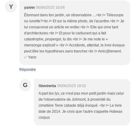
Y
yannn
06/06/2025 16:06
Étonnant dans ton jardin, un observatoire ....<br /> Télescope
ou lunette?<br /> Et sur la même photo, de l'acanthe.<br /> Je
lui consacrerai un article en entier.<br /> Elle qui orne tant
d'architectures.<br /> Et pour le carburant qui a fait
catastrophe, propergol, tu dis.<br /> Je me note le «
mensonge explosif ».<br /> Accidents, attentat, le livre évoque
peut être les hypothèses sans trancher.<br /> Amic@lement.
✅ Yann
Répondre
G
Giovinetta
06/06/2025 18:02
A part les lys, ce n'est pas mon petit jardin mais celui
de l'observatoire de Jolimont, à proximité du
cimetière Terre cabade déjà évoqué. <br /> Le livre
date de 2014. Je crois que l'autre s'appelle Habeas
corpus