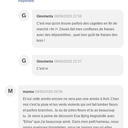
Répondre
G
Giovinetta
08/06/2026 22:58
C'est vrai qu'on trouve parfois des cagettes en fin de
marché.<br /> J'avais fait mes confitures de fraises
avec des dépareillées...quel bon goût de fraises des
bois !
G
Giovinetta
08/06/2026 22:57
C'est vr
M
manou
06/06/2026 09:58
Et oui cette année encore ne sera pas une année à fruit. Chez
moi c'est la pluie et les vents violents qui ont fait tomber fleurs
et parfois branches...tu as de jolies fleurs et tu as beaucoup
lu. Je viens à peine de découvrir Eva Björg Aegisdottir avec
"Elma" que j'ai beaucoup aimé. Dans mon petit hameau, nous
avons quelques hirondelles, nous ne savons pas où elles