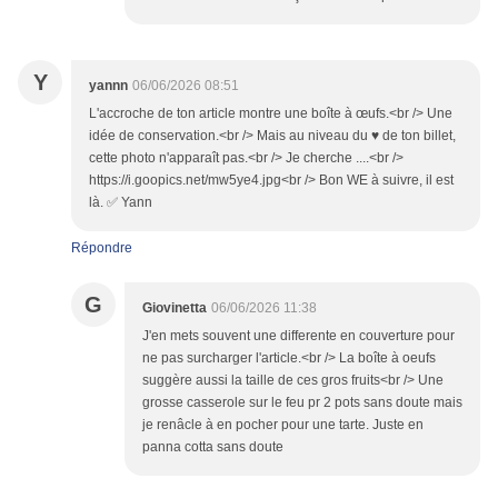
Y
yannn
06/06/2026 08:51
L'accroche de ton article montre une boîte à œufs.<br /> Une
idée de conservation.<br /> Mais au niveau du ♥ de ton billet,
cette photo n'apparaît pas.<br /> Je cherche ....<br />
https://i.goopics.net/mw5ye4.jpg<br /> Bon WE à suivre, il est
là. ✅ Yann
Répondre
G
Giovinetta
06/06/2026 11:38
J'en mets souvent une differente en couverture pour
ne pas surcharger l'article.<br /> La boîte à oeufs
suggère aussi la taille de ces gros fruits<br /> Une
grosse casserole sur le feu pr 2 pots sans doute mais
je renâcle à en pocher pour une tarte. Juste en
panna cotta sans doute