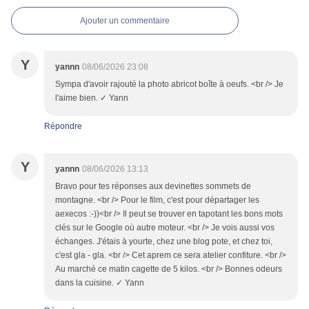
Ajouter un commentaire
Y
yannn
08/06/2026 23:08
Sympa d'avoir rajouté la photo abricot boîte à oeufs. <br /> Je
l'aime bien. ✓ Yann
Répondre
Y
yannn
08/06/2026 13:13
Bravo pour tes réponses aux devinettes sommets de
montagne. <br /> Pour le film, c'est pour départager les
aexecos :-))<br /> Il peut se trouver en tapotant les bons mots
clés sur le Google où autre moteur. <br /> Je vois aussi vos
échanges. J'étais à yourte, chez une blog pote, et chez toi,
c'est gla - gla. <br /> Cet aprem ce sera atelier confiture. <br />
Au marché ce matin cagette de 5 kilos. <br /> Bonnes odeurs
dans la cuisine. ✓ Yann