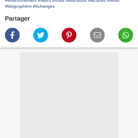
#environnement
#fleurs
#fruits
#littérature
#lectures
#livres
#blogosphère
#échanges
Partager