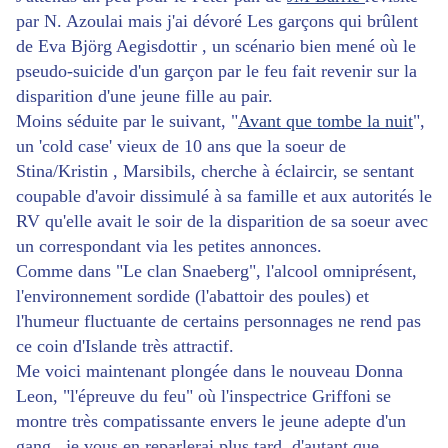
par N. Azoulai mais j'ai dévoré Les garçons qui brûlent
de Eva Björg Aegisdottir , un scénario bien mené où le
pseudo-suicide d'un garçon par le feu fait revenir sur la
disparition d'une jeune fille au pair.
Moins séduite par le suivant, "
Avant que tombe la nuit
",
un 'cold case' vieux de 10 ans que la soeur de
Stina/Kristin , Marsibils, cherche à éclaircir, se sentant
coupable d'avoir dissimulé à sa famille et aux autorités le
RV qu'elle avait le soir de la disparition de sa soeur avec
un correspondant via les petites annonces.
Comme dans "Le clan Snaeberg", l'alcool omniprésent,
l'environnement sordide (l'abattoir des poules) et
l'humeur fluctuante de certains personnages ne rend pas
ce coin d'Islande très attractif.
Me voici maintenant plongée dans le nouveau Donna
Leon, "l'épreuve du feu" où l'inspectrice Griffoni se
montre très compatissante envers le jeune adepte d'un
gang...je vous en reparlerai plus tard, d'autant que