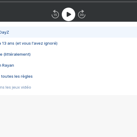
 DayZ
 a 13 ans (et vous l'avez ignoré)
e (littéralement)
im Rayan
 toutes les règles
s les jeux vidéo
us choquant de Rockstar ? - Le scandale BULLY
e plus moche de Steam
du RÊVE tourne au CAUCHEMAR
pendant 8 heures