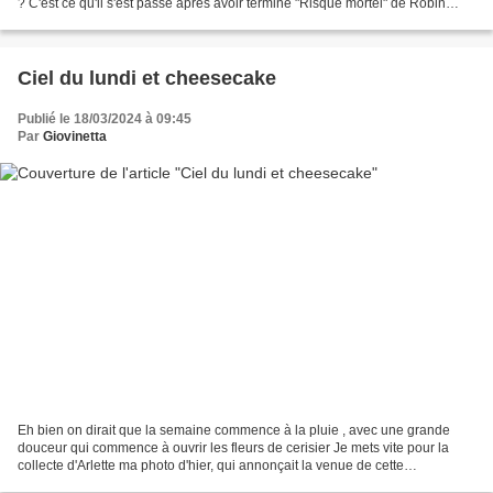
? C'est ce qu'il s'est passé après avoir terminé "Risque mortel" de Robin
Cook, de 1994, où Kim décide...
Ciel du lundi et cheesecake
Publié le 18/03/2024 à 09:45
Par
Giovinetta
Eh bien on dirait que la semaine commence à la pluie , avec une grande
douceur qui commence à ouvrir les fleurs de cerisier Je mets vite pour la
collecte d'Arlette ma photo d'hier, qui annonçait la venue de cette
perturbation. La chaleur d'hier n'est...