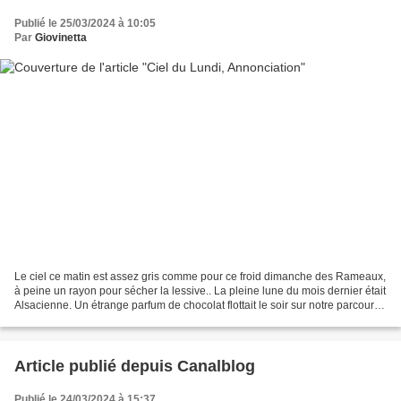
Publié le 25/03/2024 à 10:05
Par
Giovinetta
Le ciel ce matin est assez gris comme pour ce froid dimanche des Rameaux,
à peine un rayon pour sécher la lessive.. La pleine lune du mois dernier était
Alsacienne. Un étrange parfum de chocolat flottait le soir sur notre parcours
vers les danses traditionnelles,...
Article publié depuis Canalblog
Publié le 24/03/2024 à 15:37