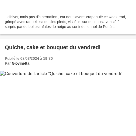
...d'hiver, mais pas d'hibernation , car nous avons crapahuté ce week-end,
grimpé avec raquettes sous les pieds, visité..et surtout nous avons été
surpris par de belles rafales de neige au sortir du tunnel de Porté-
Puymorens, au point de devoir mettre...
Quiche, cake et bouquet du vendredi
Publié le 08/03/2024 à 19:30
Par
Giovinetta