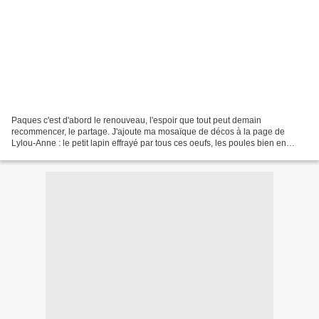
Paques c'est d'abord le renouveau, l'espoir que tout peut demain
recommencer, le partage. J'ajoute ma mosaïque de décos à la page de
Lylou-Anne : le petit lapin effrayé par tous ces oeufs, les poules bien en
rang, le lapin qui peint dans le mignon petit...