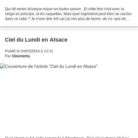
Qui dit rando dit pique-nique en toutes saison . Et cette fois c'est avec la
neige en principe, et les raquettes. Mais quel ingrédient peut bien se cacher
dans ce cake ? Je n'ose dire 4/4 car j'ai mis plus de farine -de riz- que de
sucre (mi- sucre de...
Ciel du Lundi en Alsace
Publié le 04/03/2024 à 12:11
Par
Giovinetta