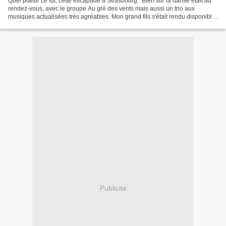
Quel plaisir ce fut, cette escapade à Strasbourg . Bien sûr la danse était au
rendez-vous, avec le groupe Au gré des vents mais aussi un trio aux
musiques actualisées très agréables. Mon grand fils s'était rendu disponible,
pour nous faire notamment un...
Publicité