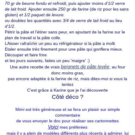
70 gr de beurre fondu et refroidi,
puis ajouter moins
d'1/2 verre
de lait froid.
Ajouter ensuite
250 gr de farine
(de riz pour les sans
gluten)
et 1/2 paquet de levure.
ou doublez les quantités avec
3/4 de verre de lait froid
au lieu
d'1/2
.
Pétrir la pâte et l'étirer sans peur, en ajoutant de la farine sur le
plan de travail si la pâte colle.
LAisser rafraîchir un peu au réfrigérateur si la pâte a molli.
Etaler ensuite
très
finement pour une pâte qui gonflera mieux.
Découper et faire frire
et les jours suivants, faites un peu 'maigre' :)
beignets de pâte levée
Une autre recette de vrais
, au four
donc moins gras,
pas encore adaptée à la farine de riz, mais dites-moi si vous la
tentez
C'est grâce à Karine que je l'ai découverte
Côté déco ?
Mimi est très généreuse et se fera un plaisir sur simple
commentaire
de vous envoyer le doc pour réaliser ses cartonnettes
Voici
mes préférées
mais il y a plein de modèles différents plus récents à admirer, lui