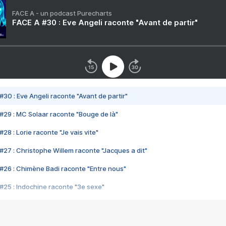
FACE A - un podcast Purecharts
FACE A #30 : Eve Angeli raconte "Avant de partir"
#30 : Eve Angeli raconte "Avant de partir"
#29 : MC Solaar raconte "Bouge de là"
28 : Lorie raconte "Je vais vite"
#27 : Christophe Willem raconte "Jacques a dit"
#26 : Chimène Badi raconte "Entre nous"
#25 : Indochine raconte "3e sexe"
#24 : Zaho raconte "C'est chelou"
#23 : Patrick Bruel raconte "Au café des délices"