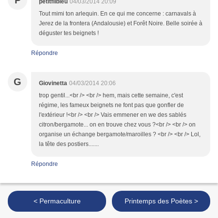
P
petitfilbleu
04/03/2014 20:09
Tout mimi ton arlequin. En ce qui me concerne : carnavals à
Jerez de la frontera (Andalousie) et Forêt Noire. Belle soirée à
déguster tes beignets !
Répondre
G
Giovinetta
04/03/2014 20:06
trop gentil...<br /> <br /> hem, mais cette semaine, c'est
régime, les fameux beignets ne font pas que gonfler de
l'extérieur !<br /> <br /> Vais emmener en we des sablés
citron/bergamote... on en trouve chez vous ?<br /> <br /> on
organise un échange bergamote/maroilles ? <br /> <br /> Lol,
la tête des postiers.......
Répondre
< Permaculture
Printemps des Poètes >