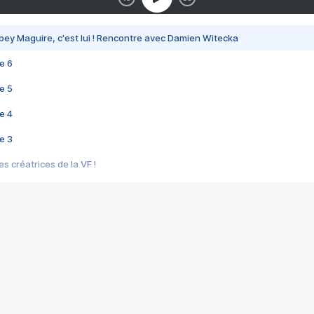
bey Maguire, c'est lui ! Rencontre avec Damien Witecka
e 6
e 5
e 4
e 3
s créatrices de la VF !
e 2
e 1
e Mektoub My Love arrive enfin ! Rencontre avec Shaïn Boumedine et Sal
i : après Toni en famille
elle réalise le bouleversant Dites lui que je l'aime