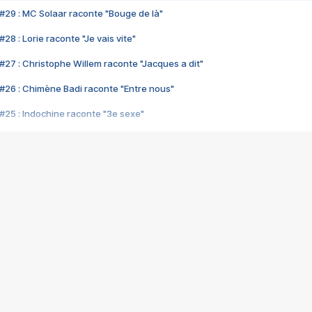
#29 : MC Solaar raconte "Bouge de là"
28 : Lorie raconte "Je vais vite"
#27 : Christophe Willem raconte "Jacques a dit"
#26 : Chimène Badi raconte "Entre nous"
#25 : Indochine raconte "3e sexe"
#24 : Zaho raconte "C'est chelou"
#23 : Patrick Bruel raconte "Au café des délices"
#22 : Kyo raconte "Le chemin"
#21 : Nolwenn Leroy raconte "Cassé"
#20 : Patrick Hernandez raconte "Born to be alive"
#19 : Lorie raconte "Près de moi"
#18 : Michael Jones raconte "A nos actes manqués" (avec Jean-Jacque