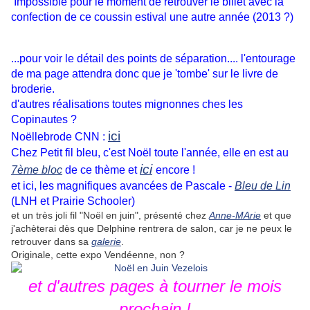
Impossible pour le moment de retrouver le billet avec la
confection de ce coussin estival une autre année (2013 ?)
...pour voir le détail des points de séparation.... l'entourage
de ma page attendra donc que je 'tombe' sur le livre de
broderie.
d'autres réalisations toutes mignonnes ches les
Copinautes ?
ici
Noëllebrode CNN :
Chez Petit fil bleu, c'est Noël toute l'année, elle en est au
ici
7ème bloc
de ce thème et
encore !
et ici, les magnifiques avancées de Pascale -
Bleu de Lin
(LNH et Prairie Schooler)
et un très joli fil "Noël en juin", présenté chez
Anne-MArie
et que
j'achèterai dès que Delphine rentrera de salon, car je ne peux le
retrouver dans sa
galerie
.
Originale, cette expo Vendéenne, non ?
et d'autres pages à tourner le mois
prochain !