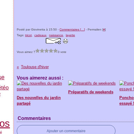
Posté par Giovinetta à 15:50 -
Commentaires [
…
]
- Permalien [
#
]
Tags:
tricot
,
cadeaux
,
naissance
,
layette
Vous aimez ?
0 vote
Toulouse d'hiver
se
Vous aimerez aussi :
téo
Préparatifs de weekends
e
Des nouvelles du jardin
Poncho 
partagé
essayé 
Commentaires
tos
Ajouter un commentaire
té