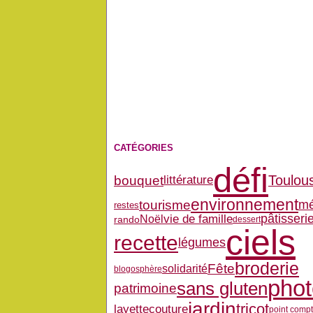
CATÉGORIES
défi
bouquet
Toulou
littérature
environnement
tourisme
mé
restes
pâtisseri
vie de famille
Noël
rando
dessert
ciels
recette
légumes
broderie
Fête
solidarité
blogosphère
pho
sans gluten
patrimoine
jardin
tricot
layette
couture
point comp