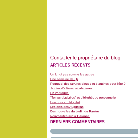
Contacter le propriétaire du blog
ARTICLES RÉCENTS
Un lundi pas comme les autres
Une semaine de Qr
Pourquoi des rayures bleues et blanches pour l'été ?
Jardins d'ailleurs, et alentours
En vadrouille
"Temps glaciaires" et bibliothèque personnelle
En-cours au 14 juillet
Les ciels des Augustins
Des nouvelles du jardin du Ramier
Nouveautés sur la Garonne
DERNIERS COMMENTAIRES