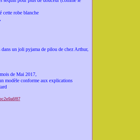
sans sequin pour plus de douceur (comme le
é cette robe blanche
,
 dans un joli pyjama de pilou de chez Arthur,
u mois de Mai 2017,
ser un modèle conforme aux explications
tard