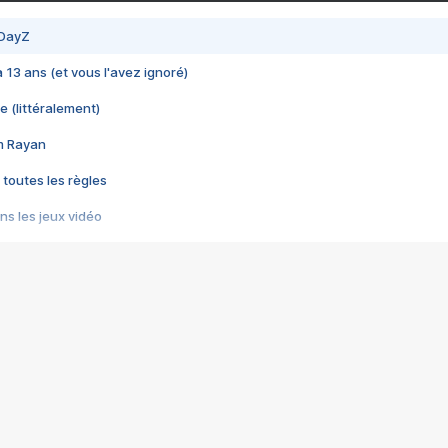
 DayZ
 a 13 ans (et vous l'avez ignoré)
e (littéralement)
im Rayan
 toutes les règles
s les jeux vidéo
us choquant de Rockstar ? - Le scandale BULLY
e plus moche de Steam
du RÊVE tourne au CAUCHEMAR
pendant 8 heures
it… à tort
umiliés par un jeu vidéo