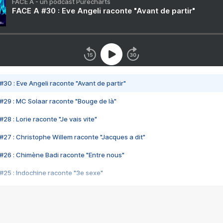
FACE A - un podcast Purecharts
FACE A #30 : Eve Angeli raconte "Avant de partir"
#30 : Eve Angeli raconte "Avant de partir"
#29 : MC Solaar raconte "Bouge de là"
28 : Lorie raconte "Je vais vite"
#27 : Christophe Willem raconte "Jacques a dit"
#26 : Chimène Badi raconte "Entre nous"
#25 : Indochine raconte "3e sexe"
#24 : Zaho raconte "C'est chelou"
#23 : Patrick Bruel raconte "Au café des délices"