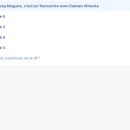
bey Maguire, c'est lui ! Rencontre avec Damien Witecka
e 6
e 5
e 4
e 3
s créatrices de la VF !
e 2
e 1
e Mektoub My Love arrive enfin ! Rencontre avec Shaïn Boumedine et Sal
i : après Toni en famille
elle réalise le bouleversant Dites lui que je l'aime
ais ! Rencontre autour de Vie privée de Rebecca Zlotowski