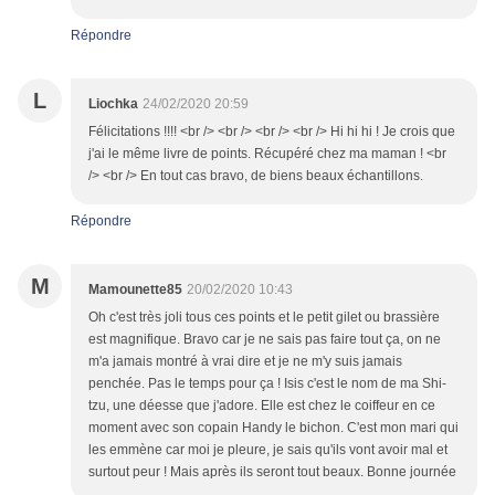
Répondre
L
Liochka
24/02/2020 20:59
Félicitations !!!! <br /> <br /> <br /> <br /> Hi hi hi ! Je crois que
j'ai le même livre de points. Récupéré chez ma maman ! <br
/> <br /> En tout cas bravo, de biens beaux échantillons.
Répondre
M
Mamounette85
20/02/2020 10:43
Oh c'est très joli tous ces points et le petit gilet ou brassière
est magnifique. Bravo car je ne sais pas faire tout ça, on ne
m'a jamais montré à vrai dire et je ne m'y suis jamais
penchée. Pas le temps pour ça ! Isis c'est le nom de ma Shi-
tzu, une déesse que j'adore. Elle est chez le coiffeur en ce
moment avec son copain Handy le bichon. C'est mon mari qui
les emmène car moi je pleure, je sais qu'ils vont avoir mal et
surtout peur ! Mais après ils seront tout beaux. Bonne journée