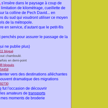
,
s'insère dans le paysage à coup de
 limitation de kilomètrage, cueillette de
ur la colline de Pech David... en
ns du sud qui voudront utiliser ce moyen
iels de la métropole.
re en service, d'autant que le petit-fils
nt penchés pour assurer le passage de la
qui ne publie plus)
 tout chamboulé.
arfois en demi-point
tenter vers des destinations alléchantes
 souvent dramatique des migrations
e
fut l'occasion de découvrir
r les amateurs de
transports
ur mes moments de broderie