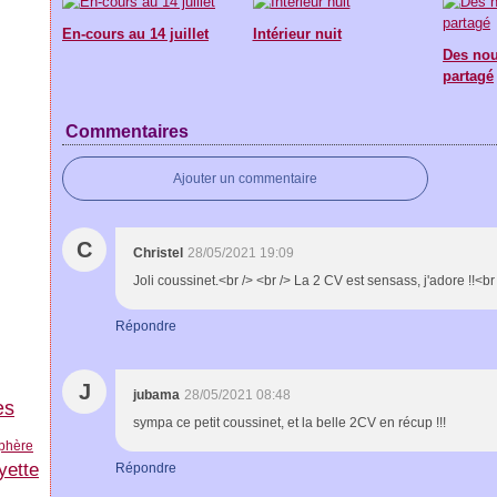
En-cours au 14 juillet
Intérieur nuit
Des nou
partagé
Commentaires
Ajouter un commentaire
C
Christel
28/05/2021 19:09
Joli coussinet.<br /> <br /> La 2 CV est sensass, j'adore !!<br 
Répondre
J
jubama
28/05/2021 08:48
es
sympa ce petit coussinet, et la belle 2CV en récup !!!
phère
yette
Répondre