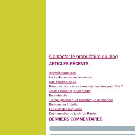
Contacter le propriétaire du blog
ARTICLES RÉCENTS
Activités tranquilles
Un lundi pas comme les autres
Une semaine de Qr
Pourquoi des rayures bleues et blanches pour l'été ?
Jardins d'ailleurs, et alentours
En vadrouille
"Temps glaciaires" et bibliothèque personnelle
En-cours au 14 juillet
Les ciels des Augustins
Des nouvelles du jardin du Ramier
DERNIERS COMMENTAIRES