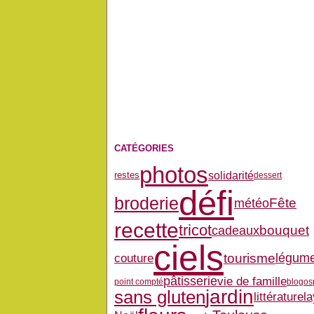
CATÉGORIES
photos
solidarité
restes
dessert
défi
broderie
Fête
météo
recette
tricot
bouquet
cadeaux
ciels
couture
tourisme
légum
pâtisserie
vie de famille
point compté
blogos
jardin
sans gluten
la
littérature