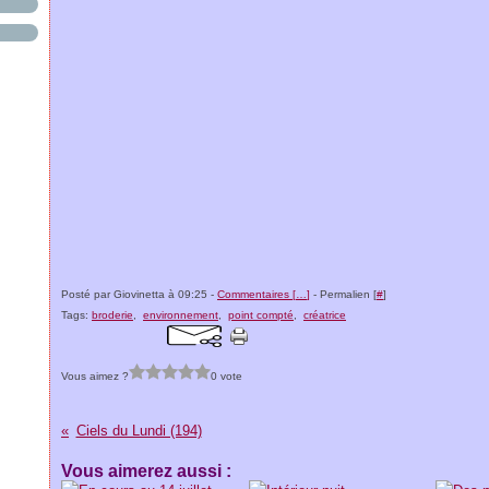
Posté par Giovinetta à 09:25 -
Commentaires [
…
]
- Permalien [
#
]
Tags:
broderie
,
environnement
,
point compté
,
créatrice
Vous aimez ?
0 vote
Ciels du Lundi (194)
Vous aimerez aussi :