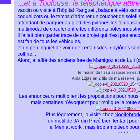
...et à Toulouse, le téléphérique attire
vaccin ou visite à l'hôpital Rangueil, balade à vélo sans
coquelicots ou le temps d'admirer un coucher de soleil s
attendant de parquer au pied des pylones les toulousai
multimodal de circuler entre les différents pôles industr
Il fallait bien garder trace de ce projet qui n'est pas enco
est fan de tous les véhicules,
et un peu inquiet de voir que certainsdes 5 pylônes so
colline...
Alors j'ai allié des anciens free de Mamigoz et de Luli (
le moulin du tissu associé en est
Aïda 12pts en 2 fils de ma réserve, p
Les annonceurs multiplient les propositions pour nous 
mais certaines n'évoquent pour moi que la route
Plus légèrement, la visite chez
Noëllebrod
un motif de JArdin Privé bien tentant pou
le 'Men at work', mais trop ambitieux po
* * * *