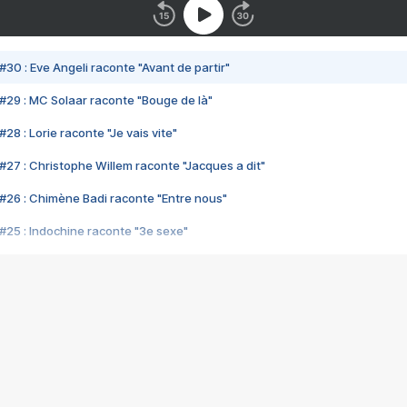
#30 : Eve Angeli raconte "Avant de partir"
#29 : MC Solaar raconte "Bouge de là"
28 : Lorie raconte "Je vais vite"
#27 : Christophe Willem raconte "Jacques a dit"
#26 : Chimène Badi raconte "Entre nous"
#25 : Indochine raconte "3e sexe"
#24 : Zaho raconte "C'est chelou"
#23 : Patrick Bruel raconte "Au café des délices"
#22 : Kyo raconte "Le chemin"
#21 : Nolwenn Leroy raconte "Cassé"
#20 : Patrick Hernandez raconte "Born to be alive"