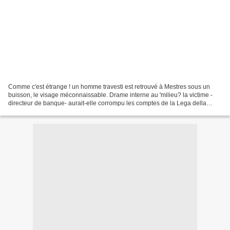
Comme c'est étrange ! un homme travesti est retrouvé à Mestres sous un
buisson, le visage méconnaissable. Drame interne au 'milieu? la victime -
directeur de banque- aurait-elle corrompu les comptes de la Lega della
moralité qui gère des logements pour...