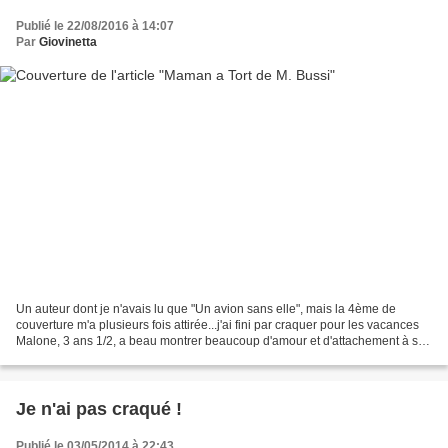
Publié le 22/08/2016 à 14:07
Par
Giovinetta
Un auteur dont je n'avais lu que "Un avion sans elle", mais la 4ème de
couverture m'a plusieurs fois attirée...j'ai fini par craquer pour les vacances
Malone, 3 ans 1/2, a beau montrer beaucoup d'amour et d'attachement à sa
mère, persiste à déclarer qu'elle...
Je n'ai pas craqué !
Publié le 03/05/2014 à 22:43