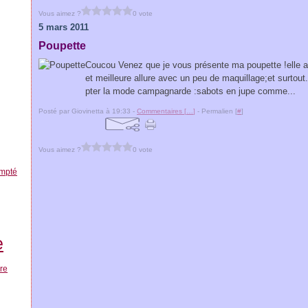
Vous aimez ?
0 vote
5 mars 2011
Poupette
Coucou Venez que je vous présente ma poupette !elle a
et meilleure allure avec un peu de maquillage;et surtout.
pter la mode campagnarde :sabots en jupe comme...
Posté par Giovinetta à 19:33 -
Commentaires [
…
]
- Permalien [
#
]
Vous aimez ?
0 vote
ompté
e
re