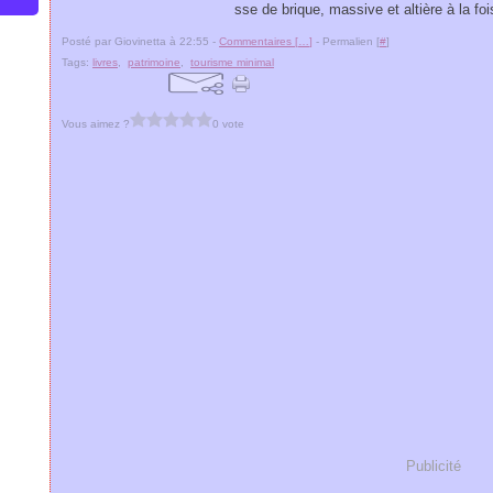
sse de brique, massive et altière à la fois
Posté par Giovinetta à 22:55 -
Commentaires [
…
]
- Permalien [
#
]
Tags:
livres
,
patrimoine
,
tourisme minimal
Vous aimez ?
0 vote
Publicité