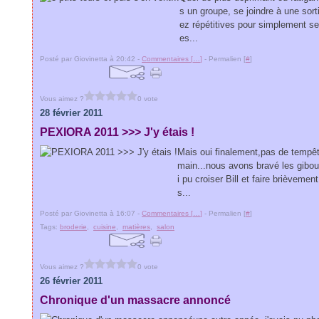
s un groupe, se joindre à une sorti
ez répétitives pour simplement se
es...
Posté par Giovinetta à 20:42 -
Commentaires [
…
]
- Permalien [
#
]
Vous aimez ?
0 vote
28 février 2011
PEXIORA 2011 >>> J'y étais !
Mais oui finalement,pas de tempête
main...nous avons bravé les gibou
i pu croiser Bill et faire brièveme
s...
Posté par Giovinetta à 16:07 -
Commentaires [
…
]
- Permalien [
#
]
Tags:
broderie
,
cuisine
,
matières
,
salon
Vous aimez ?
0 vote
26 février 2011
Chronique d'un massacre annoncé