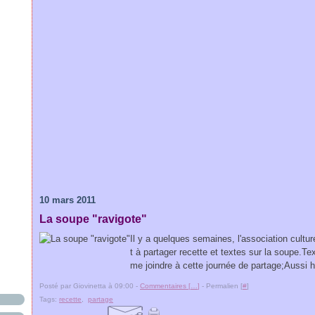
10 mars 2011
La soupe "ravigote"
Il y a quelques semaines, l'association culture
t à partager recette et textes sur la soupe.Te
me joindre à cette journée de partage;Aussi hie
Posté par Giovinetta à 09:00 -
Commentaires [
…
]
- Permalien [
#
]
Tags:
recette
,
partage