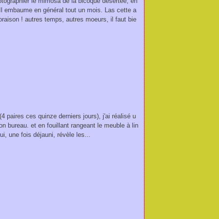
otographier le mimosa de la bicoque désertée, en
 Il embaume en général tout un mois. Las cette a
loraison ! autres temps, autres moeurs, il faut bie
paires ces quinze derniers jours), j'ai réalisé u
n bureau. et en fouillant rangeant le meuble à lin
, une fois déjauni, révèle les...