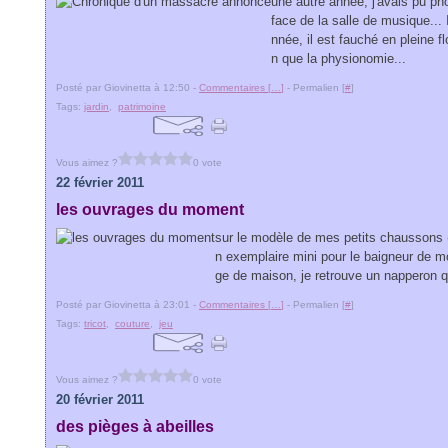
une autre année, j'avais pu ph
face de la salle de musique...
nnée, il est fauché en pleine f
n que la physionomie...
Posté par Giovinetta à 12:50 -
Commentaires [
…
]
- Permalien [
#
]
Tags:
jardin
,
patrimoine
Vous aimez ?
0 vote
22 février 2011
les ouvrages du moment
sur le modèle de mes petits chaussons (4 
n exemplaire mini pour le baigneur de mo
ge de maison, je retrouve un napperon qui
Posté par Giovinetta à 23:01 -
Commentaires [
…
]
- Permalien [
#
]
Tags:
tricot
,
couture
,
jeu
Vous aimez ?
0 vote
20 février 2011
des pièges à abeilles