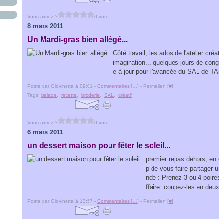
Vous aimez ?
0 vote
8 mars 2011
Un Mardi-gras bien allégé...
Côté travail, les ados de l'atelier cré
imagination... quelques jours de cong
e à jour pour l'avancée du SAL de TA
Posté par Giovinetta à 09:01 -
Commentaires [
…
]
- Permalien [
#
]
Tags:
balade
,
recette
,
broderie
,
SAL
,
créatif
Vous aimez ?
0 vote
6 mars 2011
un dessert maison pour fêter le soleil...
premier repas dehors, en 
p de vous faire partager u
nde : Prenez 3 ou 4 poire
ffaire. coupez-les en deux 
Posté par Giovinetta à 13:57 -
Commentaires [
…
]
- Permalien [
#
]