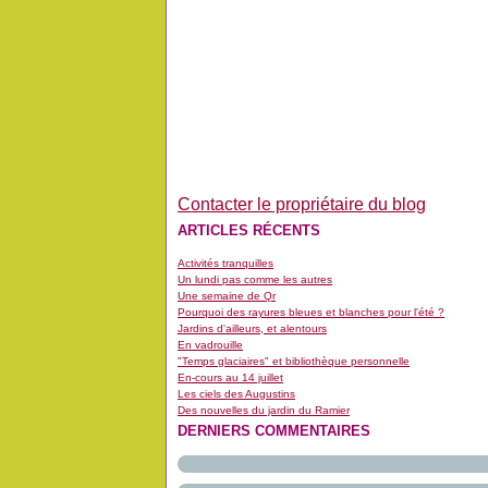
Contacter le propriétaire du blog
ARTICLES RÉCENTS
Activités tranquilles
Un lundi pas comme les autres
Une semaine de Qr
Pourquoi des rayures bleues et blanches pour l'été ?
Jardins d'ailleurs, et alentours
En vadrouille
"Temps glaciaires" et bibliothèque personnelle
En-cours au 14 juillet
Les ciels des Augustins
Des nouvelles du jardin du Ramier
DERNIERS COMMENTAIRES