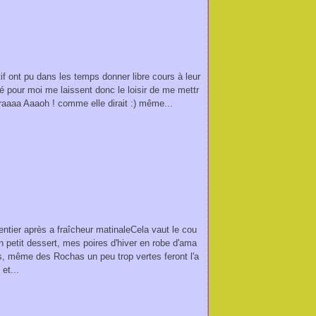
atif ont pu dans les temps donner libre cours à leur
é pour moi me laissent donc le loisir de me mettr
raaaa Aaaoh ! comme elle dirait :) même...
entier après a fraîcheur matinaleCela vaut le cou
n petit dessert, mes poires d'hiver en robe d'ama
s, même des Rochas un peu trop vertes feront l'a
et...