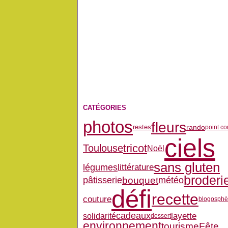
CATÉGORIES
photos
fleurs
restes
rando
point c
ciels
tricot
Toulouse
Noël
sans gluten
légumes
littérature
broderi
bouquet
pâtisserie
météo
défi
recette
couture
blogosphè
layette
cadeaux
solidarité
dessert
environnement
Fête
tourisme