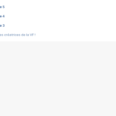
e 5
e 4
e 3
s créatrices de la VF !
e 2
e 1
e Mektoub My Love arrive enfin ! Rencontre avec Shaïn Boumedine et Sal
i : après Toni en famille
elle réalise le bouleversant Dites lui que je l'aime
ais ! Rencontre autour de Vie privée de Rebecca Zlotowski
 de Marguerite, Grave... Rencontre avec Ella Rumpf
 Les Rêveurs, un film intime sur la santé mentale